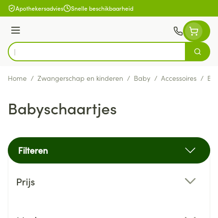
Ga naar de inhoud
Apothekersadvies
Snelle beschikbaarheid
Menu
Zoek
Product, merk, categorie...
Home
/
Zwangerschap en kinderen
/
Baby
/
Accessoires
/
Bab
Babyschaartjes
Filteren
Doorgaan naar productlijst
Prijs
filter