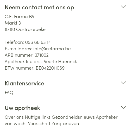
Neem contact met ons op
C.E. Farma BV
Markt 3
8780
Oostrozebeke
Telefoon:
056 66 63 14
E-mailadres:
info@
cefarma.be
APB nummer:
371002
Apotheek titularis:
Veerle Haerinck
BTW nummer:
BE0422011069
Klantenservice
FAQ
Uw apotheek
Over ons
Nuttige links
Gezondheidsnieuws
Apotheker
van wacht
Voorschrift
Zorgtarieven