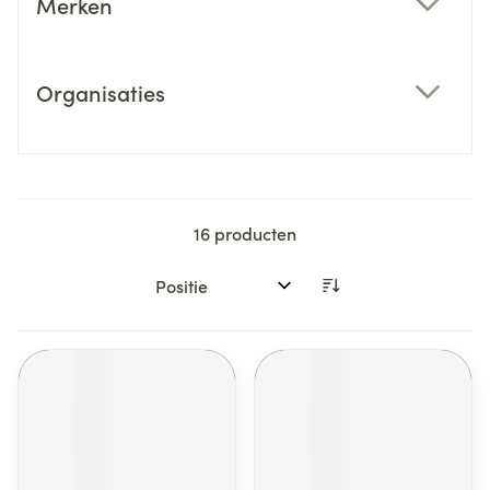
Merken
filter
Organisaties
filter
16
producten
Sorteer op: