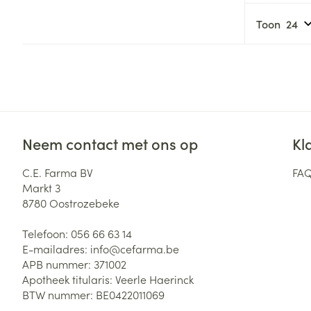
Toon
Neem contact met ons op
Kl
C.E. Farma BV
FA
Markt 3
8780
Oostrozebeke
Telefoon:
056 66 63 14
E-mailadres:
info@
cefarma.be
APB nummer:
371002
Apotheek titularis:
Veerle Haerinck
BTW nummer:
BE0422011069