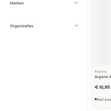
Merken
filter
Organisaties
filter
Argane
Argane V
€ 10,95
Niet be