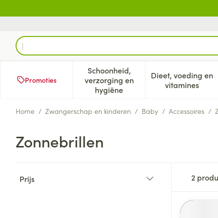
Ga naar de inhoud
Product, merk, categorie...
Schoonheid,
Dieet, voeding en
verzorging en
Promoties
Toon submenu voor Schoonheid
Toon subm
vitamines
hygiëne
Home
/
Zwangerschap en kinderen
/
Baby
/
Accessoires
/
Zonnebrillen
Doorgaan naar productlijst
2
produ
Prijs
filter