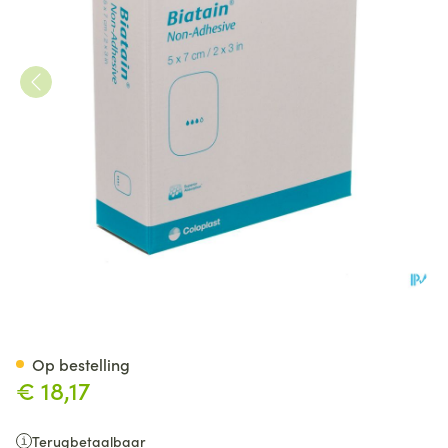
Biatain Schuimverband N/adh
Op bestelling
€ 18,17
Terugbetaalbaar