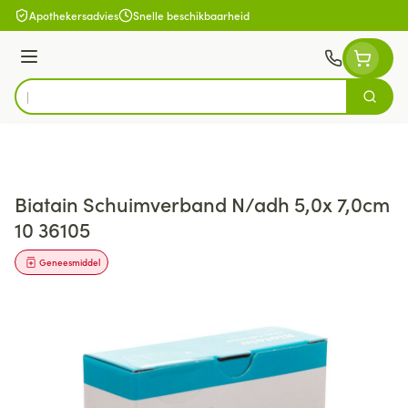
Ga naar de inhoud
Apothekersadvies
Snelle beschikbaarheid
Menu
Zoek
Product, merk, categorie...
Biatain Schuimverband N/adh 5,0x 7,0cm
10 36105
Geneesmiddel