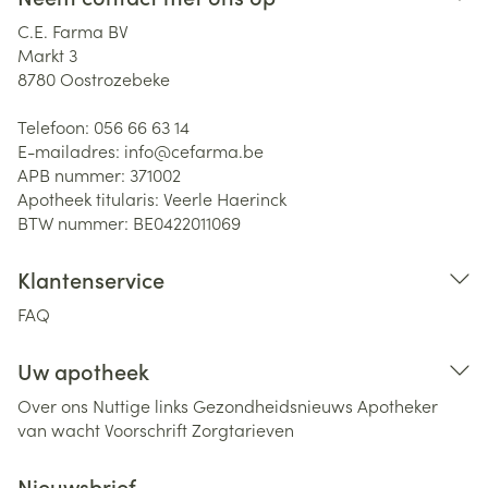
C.E. Farma BV
Markt 3
8780
Oostrozebeke
Telefoon:
056 66 63 14
E-mailadres:
info@
cefarma.be
APB nummer:
371002
Apotheek titularis:
Veerle Haerinck
BTW nummer:
BE0422011069
Klantenservice
FAQ
Uw apotheek
Over ons
Nuttige links
Gezondheidsnieuws
Apotheker
van wacht
Voorschrift
Zorgtarieven
Nieuwsbrief