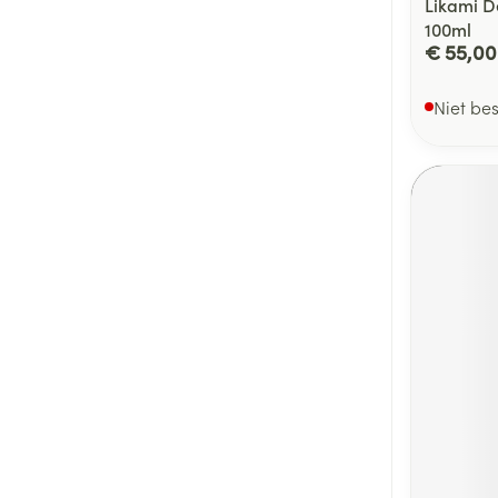
Likami D
100ml
€ 55,00
Niet be