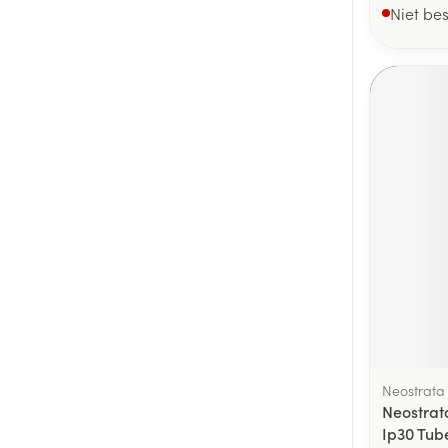
Niet be
Neostrata
Neostrat
Ip30 Tub