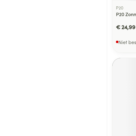
P20
P20 Zonn
€ 24,99
Niet be