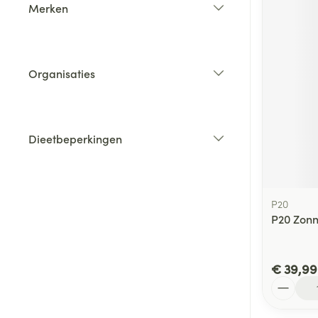
Merken
filter
Organisaties
filter
Dieetbeperkingen
filter
P20
P20 Zonn
€ 39,99
Aantal