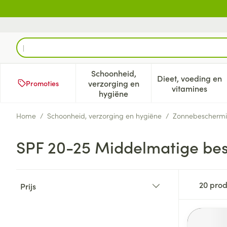
Ga naar de inhoud
Product, merk, categorie...
Schoonheid,
Dieet, voeding en
verzorging en
Promoties
Toon submenu voor Schoonheid
Toon subm
vitamines
hygiëne
Home
/
Schoonheid, verzorging en hygiëne
/
Zonnebescherm
SPF 20-25 Middelmatige be
Doorgaan naar productlijst
20
prod
Prijs
filter