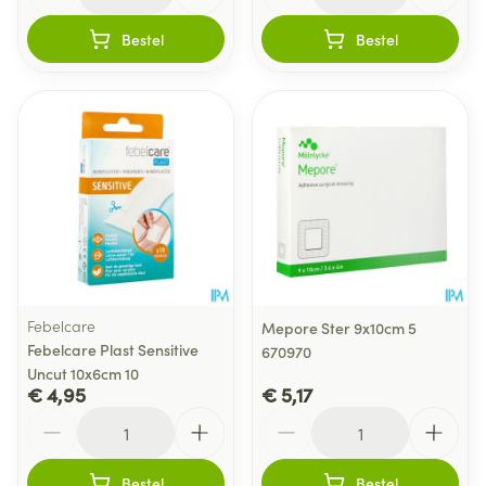
Bestel
Bestel
Febelcare
Mepore Ster 9x10cm 5
Febelcare Plast Sensitive
670970
Uncut 10x6cm 10
€ 4,95
€ 5,17
Aantal
Aantal
Bestel
Bestel