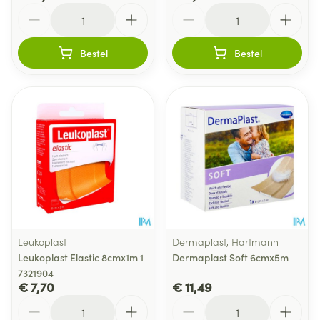
Aantal
Aantal
Bestel
Bestel
Leukoplast
Dermaplast, Hartmann
Leukoplast Elastic 8cmx1m 1
Dermaplast Soft 6cmx5m
7321904
€ 7,70
€ 11,49
Aantal
Aantal