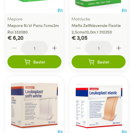
Mepore
Molnlycke
Mepore N/st Pans 7cmx2m
Mefix Zelfklevende Fixatie
Rol 332080
2,5cmx10,0m 1 310250
€ 6,20
€ 3,05
Aantal
Aantal
Bestel
Bestel