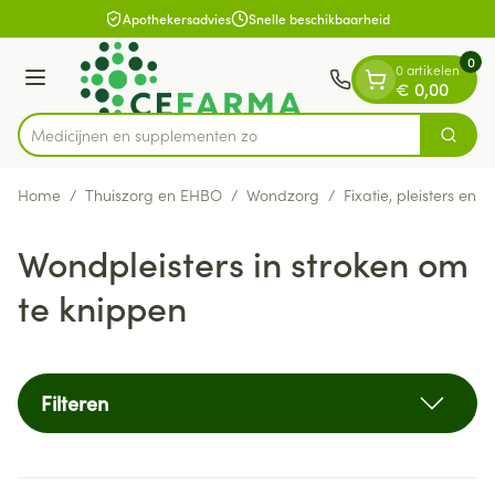
Dia 1 van 1
Ga naar de inhoud
Apothekersadvies
Snelle beschikbaarheid
0
0 artikelen
Menu
€ 0,00
Medicijn
Zoek
Product, merk, categorie...
Home
/
Thuiszorg en EHBO
/
Wondzorg
/
Fixatie, pleisters en s
Wondpleisters in stroken om
te knippen
Filteren