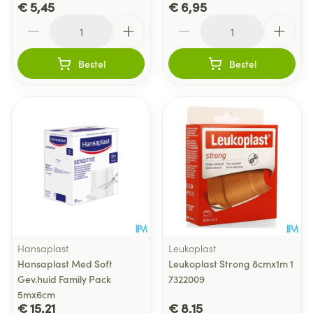
€ 5,45
€ 6,95
Aantal
Aantal
Bestel
Bestel
Hansaplast
Leukoplast
Hansaplast Med Soft
Leukoplast Strong 8cmx1m 1
Gev.huid Family Pack
7322009
5mx6cm
€ 15,21
€ 8,15