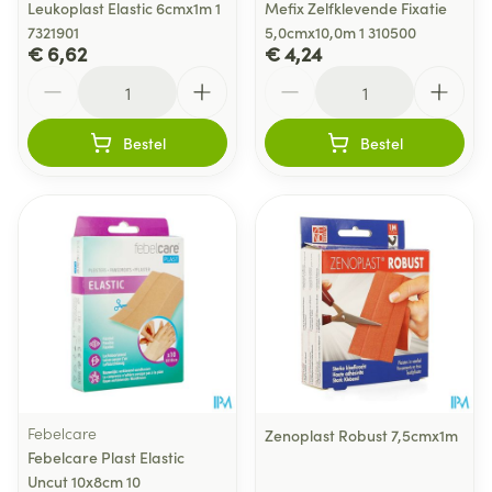
Leukoplast Elastic 6cmx1m 1
Mefix Zelfklevende Fixatie
7321901
5,0cmx10,0m 1 310500
€ 6,62
€ 4,24
Aantal
Aantal
Bestel
Bestel
Febelcare
Zenoplast Robust 7,5cmx1m
Febelcare Plast Elastic
Uncut 10x8cm 10