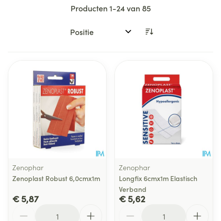
Producten
1
-
24
van
85
Sorteer op:
Zenophar
Zenophar
Zenoplast Robust 6,0cmx1m
Longfix 6cmx1m Elastisch
Verband
€ 5,87
€ 5,62
Aantal
Aantal