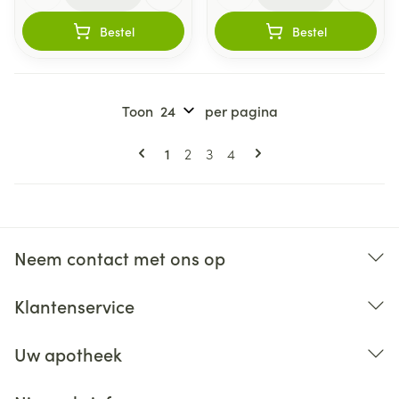
Bestel
Bestel
Toon
per pagina
Pagina's
U lees momenteel pagina
Pagina
Pagina
Pagina
1
2
3
4
Neem contact met ons op
Klantenservice
Uw apotheek