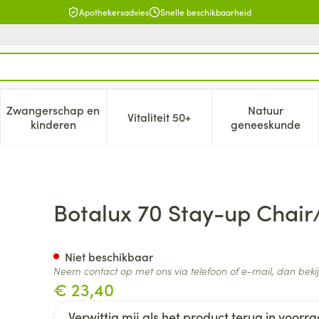
Apothekersadvies
Snelle beschikbaarheid
Zwangerschap en
Natuur
Vitaliteit 50+
, verzorging en hygiëne categorie
enu voor Dieet, voeding en vitamines categorie
Toon submenu voor Zwangerschap en kinderen cat
Toon submenu voor Vitaliteit 5
Toon subm
kinderen
geneeskunde
idkl N6
Botalux 70 Stay-up Chair
Niet beschikbaar
Neem contact op met ons via telefoon of e-mail, dan bek
€ 23,40
Verwittig mij als het product terug in voorra