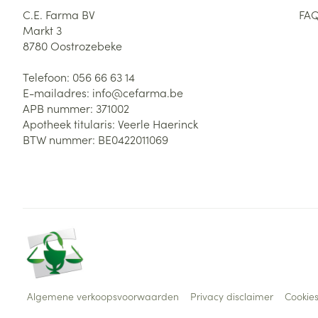
C.E. Farma BV
FA
Markt 3
8780
Oostrozebeke
Telefoon:
056 66 63 14
E-mailadres:
info@
cefarma.be
APB nummer:
371002
Apotheek titularis:
Veerle Haerinck
BTW nummer:
BE0422011069
Algemene verkoopsvoorwaarden
Privacy disclaimer
Cookie