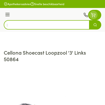
Ga naar de inhoud
Apothekersadvies
Snelle beschikbaarheid
Menu
Zoek
Product, merk, categorie...
Cellona Shoecast Loopzool '3' Links
50864