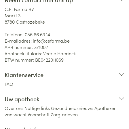
C.E. Farma BV
Markt 3
8780
Oostrozebeke
Telefoon:
056 66 63 14
E-mailadres:
info@
cefarma.be
APB nummer:
371002
Apotheek titularis:
Veerle Haerinck
BTW nummer:
BE0422011069
Klantenservice
FAQ
Uw apotheek
Over ons
Nuttige links
Gezondheidsnieuws
Apotheker
van wacht
Voorschrift
Zorgtarieven