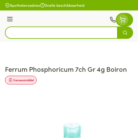
Ga naar de inhoud
Apothekersadvies
Snelle beschikbaarheid
Menu
Zoek
Product, merk, categorie...
Ferrum Phosphoricum 7ch Gr 4g Boiron
Geneesmiddel