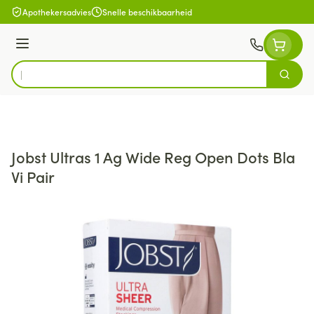
Ga naar de inhoud
Apothekersadvies
Snelle beschikbaarheid
Menu
Zoek
Product, merk, categorie...
Jobst Ultras 1 Ag Wide Reg Open Dots Bla
Vi Pair