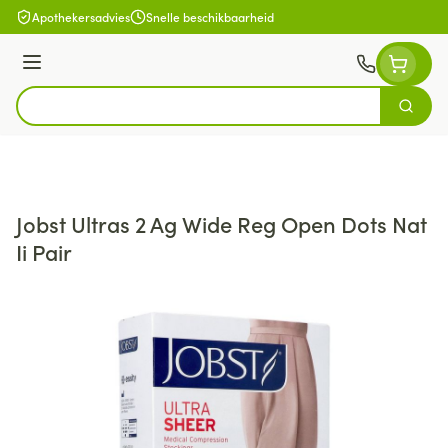
Ga naar de inhoud
Apothekersadvies
Snelle beschikbaarheid
Menu
Zoek
Product, merk, categorie...
Jobst Ultras 2 Ag Wide Reg Open Dots Nat
Ii Pair