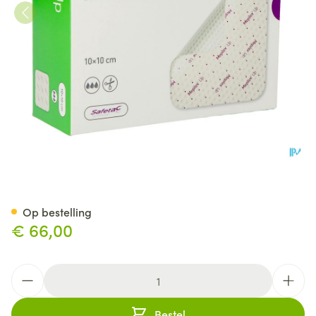
Mepilex Up 10x10cm 212150
Op bestelling
€ 66,00
Aantal
Bestel