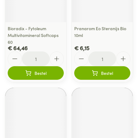
Bioradix - Fytoleum
Pranarom Eo Steranijs Bio
Multivitamineral Softcaps
10ml
60
€ 64,46
€ 6,15
Aantal
Aantal
Bestel
Bestel