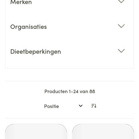
Merken
filter
Organisaties
filter
Dieetbeperkingen
filter
Producten
1
-
24
van
88
Sorteer op: