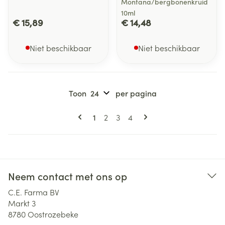
Montana/bergbonenkruid
10ml
€ 15,89
€ 14,48
Niet beschikbaar
Niet beschikbaar
Toon
per pagina
Pagina's
U lees momenteel pagina
Pagina
Pagina
Pagina
1
2
3
4
Neem contact met ons op
C.E. Farma BV
Markt 3
8780
Oostrozebeke