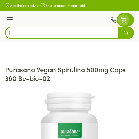
Ga naar de inhoud
Apothekersadvies
Snelle beschikbaarheid
Menu
Zoek
Product, merk, categorie...
Purasana Vegan Spirulina 500mg Caps
360 Be-bio-02