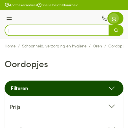
Ga naar de inhoud
Apothekersadvies
Snelle beschikbaarheid
Menu
Zoek
Product, merk, categorie...
Home
/
Schoonheid, verzorging en hygiëne
/
Oren
/
Oordopjes
Oordopjes
Filteren
Doorgaan naar productlijst
Prijs
filter