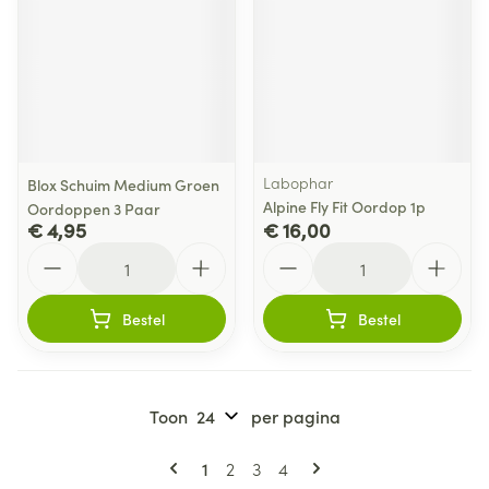
Labophar
Blox Schuim Medium Groen
Alpine Fly Fit Oordop 1p
Oordoppen 3 Paar
€ 4,95
€ 16,00
Aantal
Aantal
Bestel
Bestel
Toon
per pagina
Pagina's
U lees momenteel pagina
Pagina
Pagina
Pagina
1
2
3
4