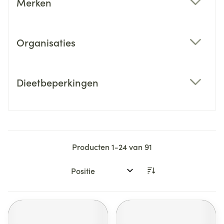
Merken
filter
Organisaties
filter
Dieetbeperkingen
filter
Producten
1
-
24
van
91
Sorteer op: