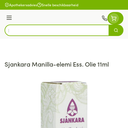
Ga naar de inhoud
Apothekersadvies
Snelle beschikbaarheid
Menu
Zoek
Product, merk, categorie...
Sjankara Manilla-elemi Ess. Olie 11ml