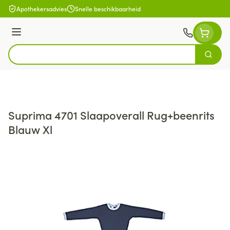
Ga naar de inhoud
Apothekersadvies
Snelle beschikbaarheid
Menu
Zoek
Product, merk, categorie...
Suprima 4701 Slaapoverall Rug+beenrits
Blauw Xl