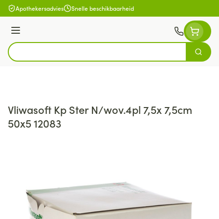
Ga naar de inhoud
Apothekersadvies
Snelle beschikbaarheid
Menu
Zoek
Product, merk, categorie...
Vliwasoft Kp Ster N/wov.4pl 7,5x 7,5cm
50x5 12083