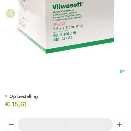
Vliwasoft Kp Ster N/wov.4pl 7
Op bestelling
€ 15,61
Aantal