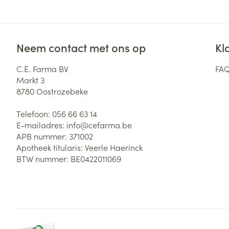
Neem contact met ons op
Kl
C.E. Farma BV
FA
Markt 3
8780
Oostrozebeke
Telefoon:
056 66 63 14
E-mailadres:
info@
cefarma.be
APB nummer:
371002
Apotheek titularis:
Veerle Haerinck
BTW nummer:
BE0422011069