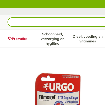
Ga naar de inhoud
Product, merk, categorie...
Schoonheid,
Dieet, voeding en
verzorging en
Promoties
Toon submenu voor Schoonheid
Toon subm
vitamines
hygiëne
Urgo Stop Nagelbijten Nagel