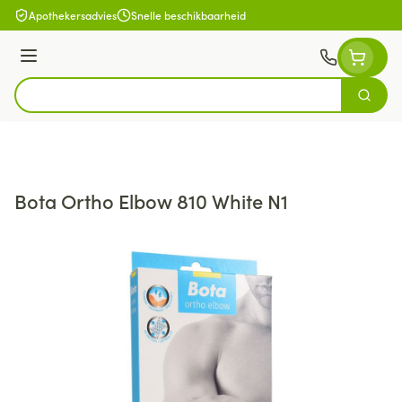
Ga naar de inhoud
Apothekersadvies
Snelle beschikbaarheid
Menu
Zoek
Product, merk, categorie...
Bota Ortho Elbow 810 White N1