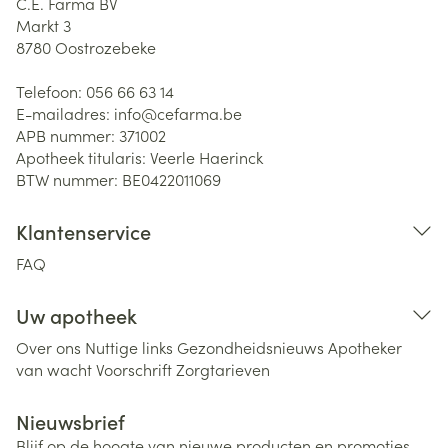
C.E. Farma BV
Markt 3
8780
Oostrozebeke
Telefoon:
056 66 63 14
E-mailadres:
info@
cefarma.be
APB nummer:
371002
Apotheek titularis:
Veerle Haerinck
BTW nummer:
BE0422011069
Klantenservice
FAQ
Uw apotheek
Over ons
Nuttige links
Gezondheidsnieuws
Apotheker
van wacht
Voorschrift
Zorgtarieven
Nieuwsbrief
Blijf op de hoogte van nieuwe producten en promoties