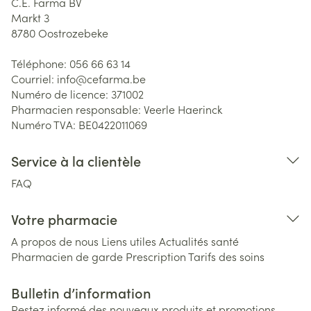
C.E. Farma BV
Markt 3
8780
Oostrozebeke
Téléphone:
056 66 63 14
Courriel:
info@
cefarma.be
Numéro de licence:
371002
Pharmacien responsable:
Veerle Haerinck
Numéro TVA:
BE0422011069
Service à la clientèle
FAQ
Votre pharmacie
A propos de nous
Liens utiles
Actualités santé
Pharmacien de garde
Prescription
Tarifs des soins
Bulletin d’information
Restez informé des nouveaux produits et promotions