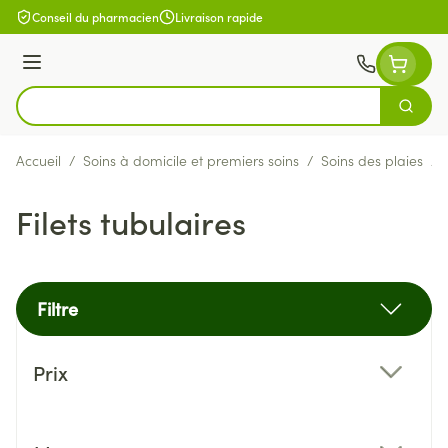
Aller au contenu
Conseil du pharmacien
Livraison rapide
Menu
Cherch
Rechercher
Accueil
/
Soins à domicile et premiers soins
/
Soins des plaies
/
Filets tubulaires
Filtre
Passer à la liste des produits
Prix
filter