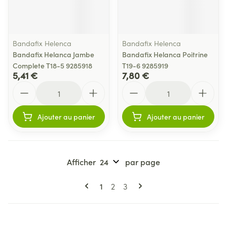
Bandafix Helenca
Bandafix Helenca
Bandafix Helanca Jambe
Bandafix Helanca Poitrine
Complete T18-5 9285918
T19-6 9285919
5,41 €
7,80 €
Quantité
Quantité
Ajouter au panier
Ajouter au panier
Afficher
par page
Pages
Vous lisez actuellement la page
Page
Page
1
2
3