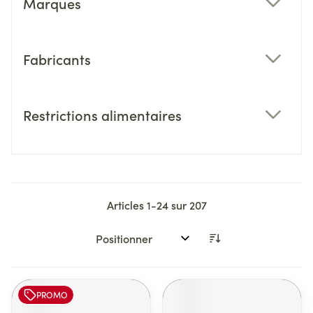
Marques
filter
Fabricants
filter
Restrictions alimentaires
filter
Articles
1
-
24
sur
207
Trier par:
PROMO