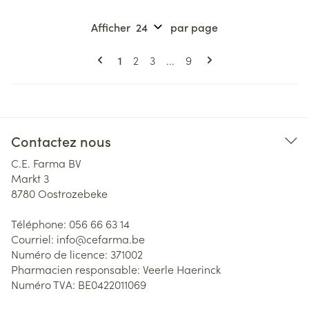
Afficher
par page
Pages
Vous lisez actuellement la page
Page
Page
Page
1
2
3
...
9
Contactez nous
C.E. Farma BV
Markt 3
8780
Oostrozebeke
Téléphone:
056 66 63 14
Courriel:
info@
cefarma.be
Numéro de licence:
371002
Pharmacien responsable:
Veerle Haerinck
Numéro TVA:
BE0422011069