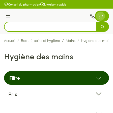
Aller au contenu
Conseil du pharmacien
Livraison rapide
Menu
Cherch
Rechercher
Accueil
/
Beauté, soins et hygiène
/
Mains
/
Hygiène des mains
Hygiène des mains
Filtre
Passer à la liste des produits
Prix
filter