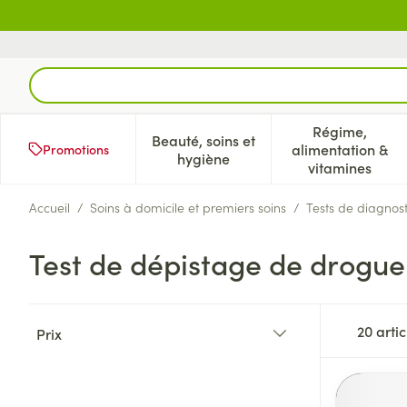
Aller au contenu
Rechercher
Régime,
Beauté, soins et
alimentation &
Promotions
Afficher le sous-menu pour la 
Afficher l
hygiène
vitamines
Accueil
/
Soins à domicile et premiers soins
/
Tests de diagnost
Test de dépistage de drogue
Passer à la liste des produits
20
artic
Prix
filter