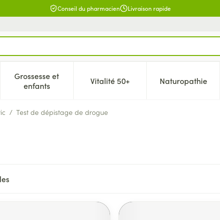
Conseil du pharmacien
Livraison rapide
Grossesse et
Vitalité 50+
Naturopathie
catégorie Beauté, soins et hygiène
e sous-menu pour la catégorie Régime, alimentation & vitamin
Afficher le sous-menu pour la catégorie Grossesse 
Afficher le sous-menu pour la c
Afficher l
enfants
ic
/
Test de dépistage de drogue
les