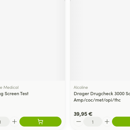
e Medical
Alcoline
ug Screen Test
Drager Drugcheck 3000 Sa
Amp/coc/met/opi/thc
39,95 €
Quantité