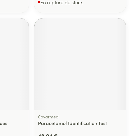
En rupture de stock
Covarmed
gues
Paracetamol Identification Test
48,04 €