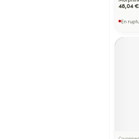
48,04 €
En rupt
Covarme