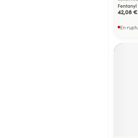
Fentanyl 
42,08 €
En rupt