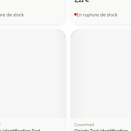
ure de stock
En rupture de stock
d
Covarmed
Identification Test
Opiate Test Identification