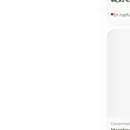
En rupt
Covarme
Morphine 