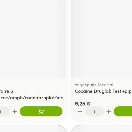
d
Vandeputte Medical
vaire 6
Cocaine Druglab Test +pip
(coc/amph/cannab/opiat/xtc
9,25 €
Quantité