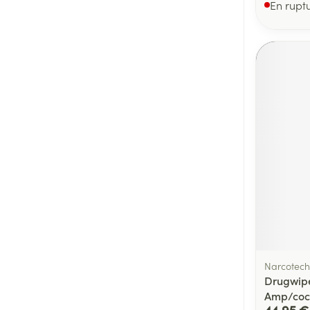
En rupt
Narcotech
Drugwipe
Amp/co
44,95 €