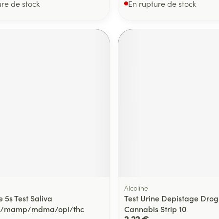
ure de stock
En rupture de stock
Alcoline
 5s Test Saliva
Test Urine Depistage Dro
c/mamp/mdma/opi/thc
Cannabis Strip 10
2,22 €