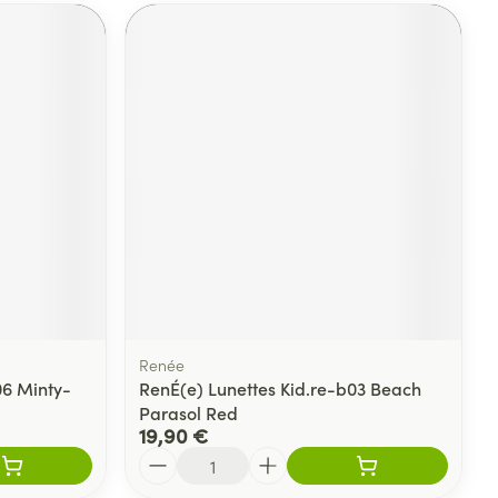
Renée
06 Minty-
RenÉ(e) Lunettes Kid.re-b03 Beach
Parasol Red
19,90 €
Quantité