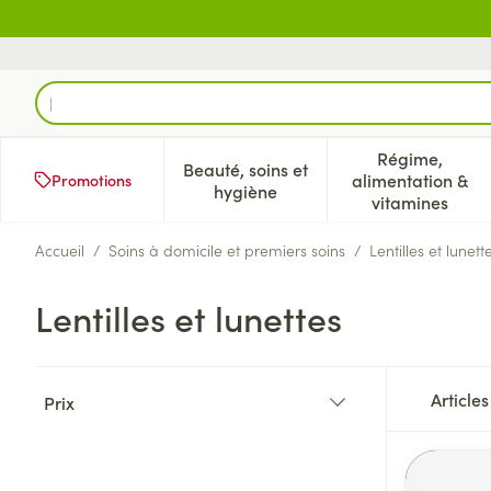
Aller au contenu
Rechercher
Régime,
Beauté, soins et
alimentation &
Promotions
Afficher le sous-menu pour la 
Afficher l
hygiène
vitamines
Accueil
/
Soins à domicile et premiers soins
/
Lentilles et lunett
Lentilles et lunettes
Passer à la liste des produits
Article
Prix
filter