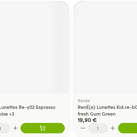
Renée
Lunettes Re-y02 Espresso
RenÉ(e) Lunettes Kid.re-b
oise +3
fresh Gum Green
19,90 €
Quantité