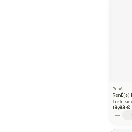
Renée
RenÉ(e) L
Tortoise 
19,63 €
Quantité