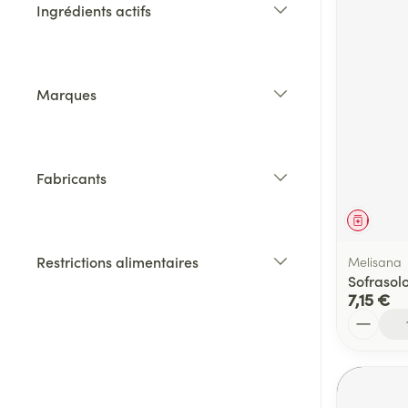
Ingrédients actifs
filter
Marques
filter
Fabricants
filter
Médica
Restrictions alimentaires
Melisana
filter
Sofrasol
7,15 €
Quantité