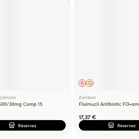
ment
prescription
Médicament
Sur prescription
 Johnson
Zambon
 500/30mg Comp 15
Fluimucil Antibiotic Fl3+a
17,37 €
Réservez
Réservez