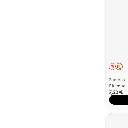
Médica
Sur 
Zambon
Fluimucil
7,22 €