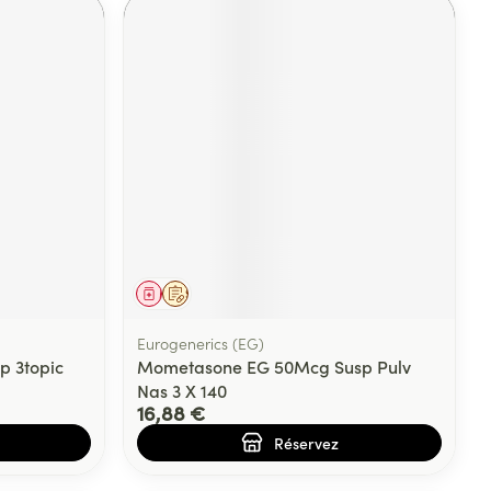
Médicament
Sur prescription
Eurogenerics (EG)
mp 3topic
Mometasone EG 50Mcg Susp Pulv
Nas 3 X 140
16,88 €
Réservez