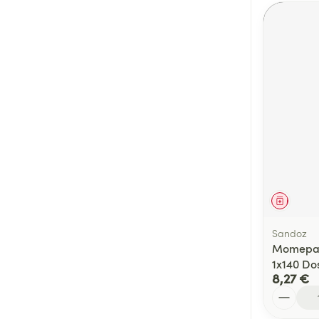
Médica
Sandoz
Momepax
1x140 Do
8,27 €
Quantité