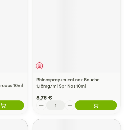
Médicament
Rhinospray+eucal.nez Bouche
crodos 10ml
1,18mg/ml Spr Nas.10ml
8,76 €
Quantité