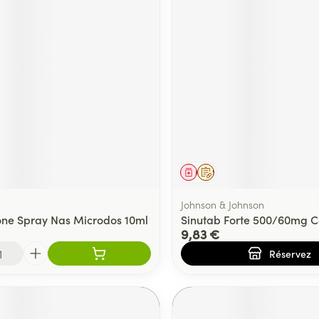
ment
Médicament
Sur prescription
Johnson & Johnson
one Spray Nas Microdos 10ml
Sinutab Forte 500/60mg 
9,83 €
Réservez