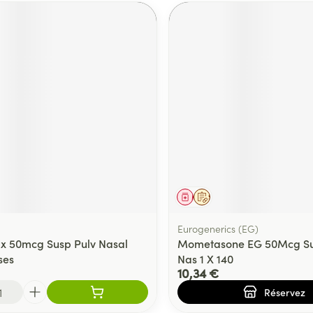
ment
Médicament
Sur prescription
Eurogenerics (EG)
 50mcg Susp Pulv Nasal
Mometasone EG 50Mcg Su
ses
Nas 1 X 140
10,34 €
Réservez