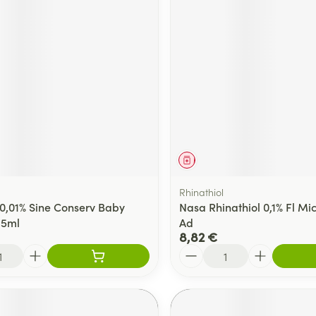
ment
Médicament
Rhinathiol
 0,01% Sine Conserv Baby
Nasa Rhinathiol 0,1% Fl Mi
 5ml
Ad
8,82 €
Quantité