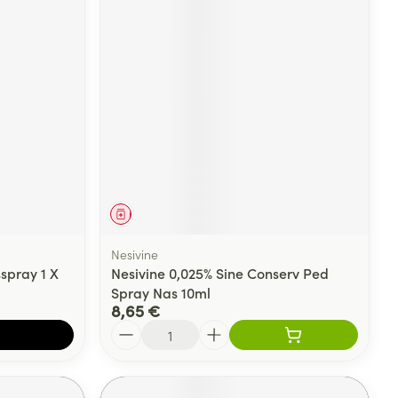
Médicament
Nesivine
pray 1 X
Nesivine 0,025% Sine Conserv Ped
Spray Nas 10ml
8,65 €
Quantité