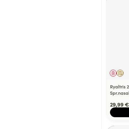
Médica
Sur 
Ryaltris
Spr.nasa
29,99 €