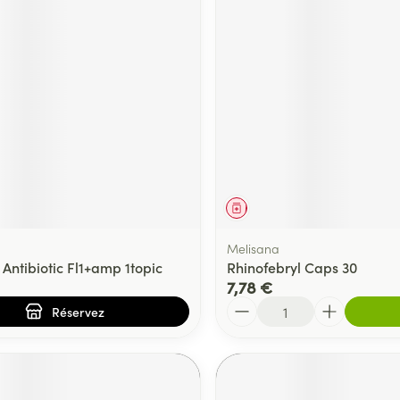
ment
prescription
Médicament
Melisana
 Antibiotic Fl1+amp 1topic
Rhinofebryl Caps 30
7,78 €
Quantité
Réservez