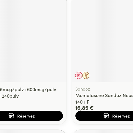
ment
prescription
Médicament
Sur prescription
 25mcg/pulv.+600mcg/pulv
Sandoz
Mometasone Sandoz Neus
l 240pulv
140 1 Fl
16,85 €
Réservez
Réservez