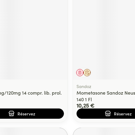
ment
prescription
Médicament
Sur prescription
Sandoz
g/120mg 14 compr. lib. prol.
Mometasone Sandoz Neuss
140 1 Fl
10,25 €
Réservez
Réservez