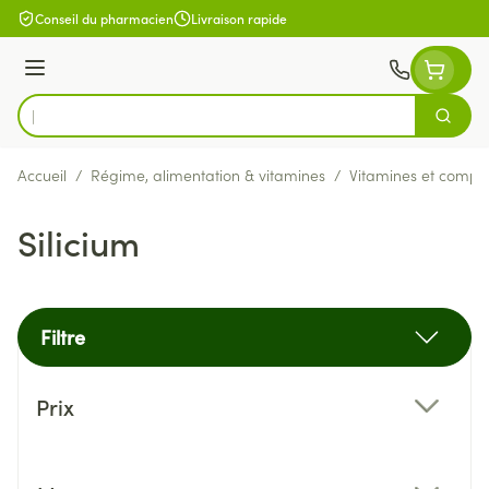
Aller au contenu
Conseil du pharmacien
Livraison rapide
Menu
Cherch
Rechercher
Accueil
/
Régime, alimentation & vitamines
/
Vitamines et compl
Silicium
Filtre
Passer à la liste des produits
Prix
filter