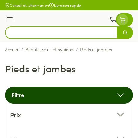
Aller au contenu
Conseil du pharmacien
Livraison rapide
Menu
Cherch
Rechercher
Accueil
/
Beauté, soins et hygiène
/
Pieds et jambes
Pieds et jambes
Filtre
Passer à la liste des produits
Prix
filter