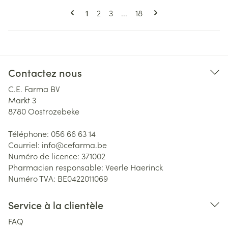
Pages
Vous lisez actuellement la page
Page
Page
Page
1
2
3
...
18
Contactez nous
C.E. Farma BV
Markt 3
8780
Oostrozebeke
Téléphone:
056 66 63 14
Courriel:
info@
cefarma.be
Numéro de licence:
371002
Pharmacien responsable:
Veerle Haerinck
Numéro TVA:
BE0422011069
Service à la clientèle
FAQ