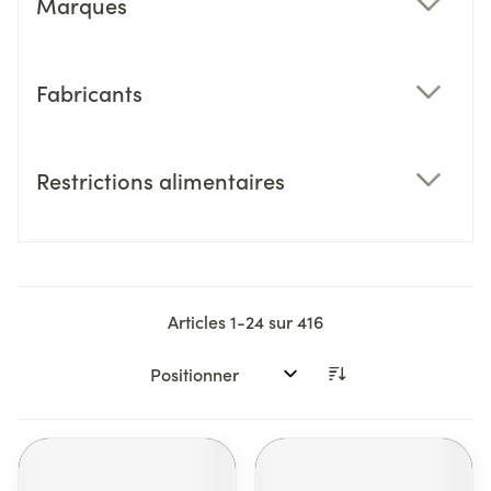
Marques
filter
Fabricants
filter
Restrictions alimentaires
filter
Articles
1
-
24
sur
416
Trier par: