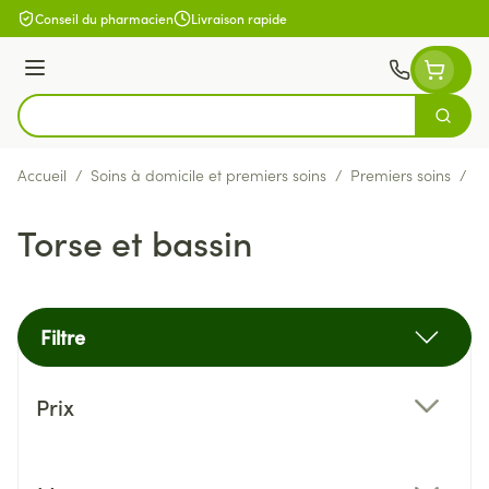
Aller au contenu
Conseil du pharmacien
Livraison rapide
Menu
Cherch
Rechercher
Accueil
/
Soins à domicile et premiers soins
/
Premiers soins
/
B
Torse et bassin
Filtre
Passer à la liste des produits
Prix
filter