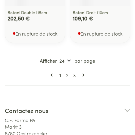
Botani Double 115cm
Botani Droit 110cm
202,50 €
109,10 €
En rupture de stock
En rupture de stock
Afficher
par page
Pages
Vous lisez actuellement la page
Page
Page
1
2
3
Contactez nous
C.E. Farma BV
Markt 3
8780
Oostrozebeke