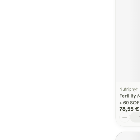
Nutriphyt
Fertili
+ 60 SO
78,55 €
Quantité