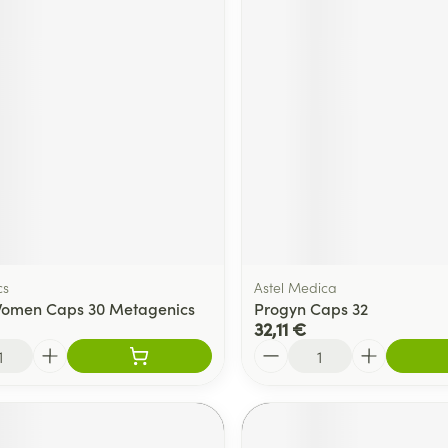
cs
Astel Medica
Women Caps 30 Metagenics
Progyn Caps 32
32,11 €
Quantité