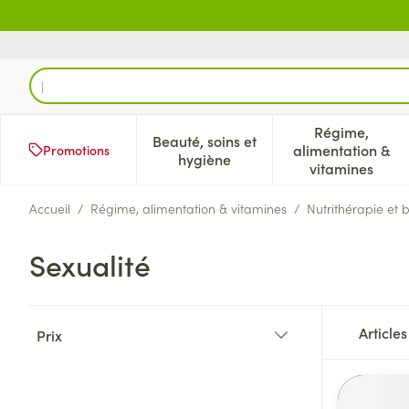
Aller au contenu
Rechercher
Régime,
Beauté, soins et
alimentation &
Promotions
Afficher le sous-menu pour la 
Afficher l
hygiène
vitamines
Accueil
/
Régime, alimentation & vitamines
/
Nutrithérapie et 
Sexualité
Passer à la liste des produits
Article
Prix
filter