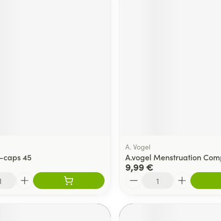
A. Vogel
V-caps 45
A.vogel Menstruation Com
9,99 €
Quantité