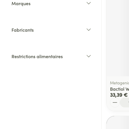
Marques
filter
Fabricants
filter
Restrictions alimentaires
filter
Metageni
Bactiol 
33,39 €
Quantité