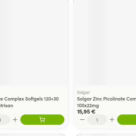
Solgar
e Complex Softgels 120+30
Solgar Zinc Picolinate Co
trisan
100x22mg
15,95 €
Quantité