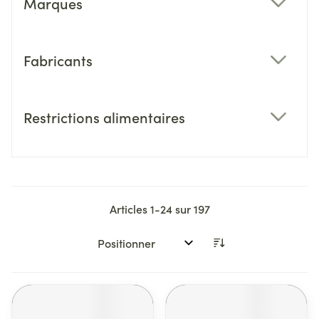
Marques
filter
Fabricants
filter
Restrictions alimentaires
filter
Articles
1
-
24
sur
197
Trier par: