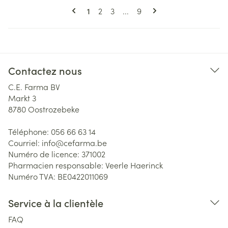
Pages
Vous lisez actuellement la page
Page
Page
Page
1
2
3
...
9
Contactez nous
C.E. Farma BV
Markt 3
8780
Oostrozebeke
Téléphone:
056 66 63 14
Courriel:
info@
cefarma.be
Numéro de licence:
371002
Pharmacien responsable:
Veerle Haerinck
Numéro TVA:
BE0422011069
Service à la clientèle
FAQ