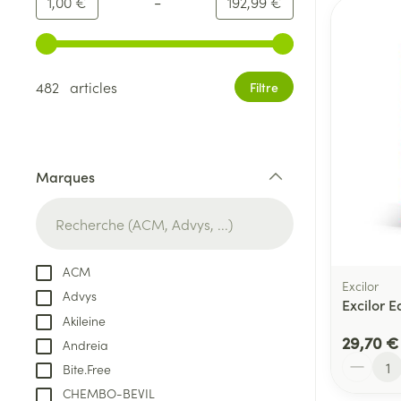
-
Valeur minimale
Valeur maximale
1,00 €
192,99 €
Utilisez les touches fléchées gauche et droite pour ajust
482 articles
Filtre
Marques
filter
ACM
Excilor
Advys
Excilor 
Akileine
29,70 €
Andreia
Quantité
Bite.Free
CHEMBO-BEVIL