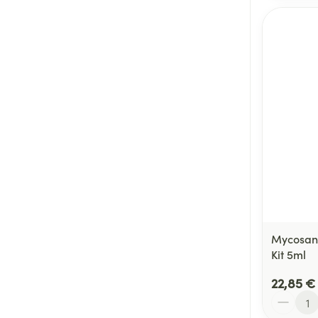
Mycosan 
Kit 5ml
22,85 €
Quantité