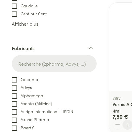
Caudalie
Cent pur Cent
Afficher plus
Fabricants
filter
2pharma
Advys
Alphamega
Vitry
Asepta (Akileine)
Vernis A
4ml
Auriga International - ISDIN
7,50 €
Axone Pharma
Quantité
Baert S