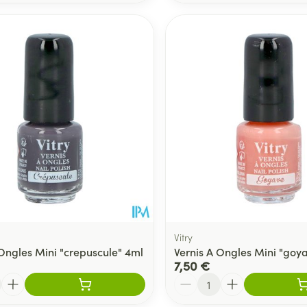
Vitry
 Ongles Mini "crepuscule" 4ml
Vernis A Ongles Mini "goy
7,50 €
Quantité