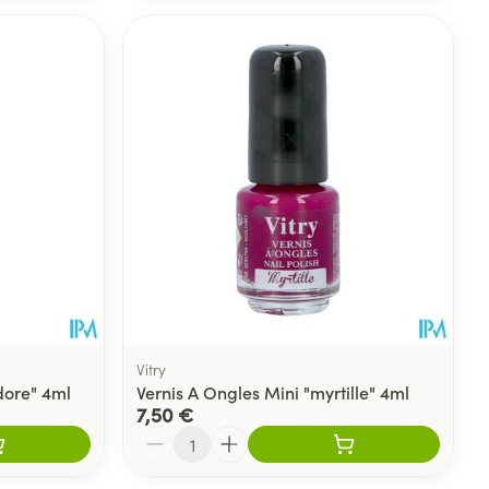
Vitry
dore" 4ml
Vernis A Ongles Mini "myrtille" 4ml
7,50 €
Quantité