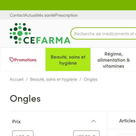
Aller au contenu
Diapositive 1 de 1
Contact
Actualités santé
Prescription
Recherche de médicaments et 
Rechercher
Régime,
Beauté, soins et
alimentation &
Promotions
Afficher le sous-menu pour la 
Afficher l
hygiène
vitamines
Accueil
/
Beauté, soins et hygiène
/
Ongles
Ongles
Passer à la liste des produits
Article
Prix
filter