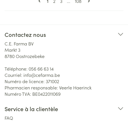
Vous lisez actuellement la page
Page
Page
Page
1
2
3
...
108
Contactez nous
C.E. Farma BV
Markt 3
8780
Oostrozebeke
Téléphone:
056 66 63 14
Courriel:
info@
cefarma.be
Numéro de licence:
371002
Pharmacien responsable:
Veerle Haerinck
Numéro TVA:
BE0422011069
Service à la clientèle
FAQ