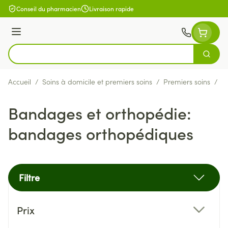
Aller au contenu
Conseil du pharmacien
Livraison rapide
Menu
Cherch
Rechercher
Accueil
/
Soins à domicile et premiers soins
/
Premiers soins
/
B
Bandages et orthopédie:
bandages orthopédiques
Filtre
Passer à la liste des produits
Prix
filter