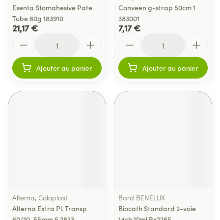
Esenta Stomahesive Pate
Conveen g-strap 50cm 1
Tube 60g 183910
383001
21,17 €
7,17 €
Quantité
Quantité
Ajouter au panier
Ajouter au panier
Alterna, Coloplast
Bard BENELUX
Alterna Extra Pl. Transp
Biocath Standard 2-voie
60/10-55mm 5 2833
14ch 10ml Bx2265