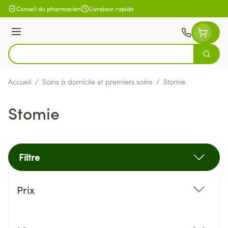
Aller au contenu
Conseil du pharmacien
Livraison rapide
Menu
Cherch
Rechercher
Accueil
/
Soins à domicile et premiers soins
/
Stomie
Stomie
Filtre
Passer à la liste des produits
Prix
filter