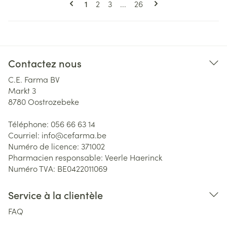
Vous lisez actuellement la page
Page
Page
Page
1
2
3
...
26
Contactez nous
C.E. Farma BV
Markt 3
8780
Oostrozebeke
Téléphone:
056 66 63 14
Courriel:
info@
cefarma.be
Numéro de licence:
371002
Pharmacien responsable:
Veerle Haerinck
Numéro TVA:
BE0422011069
Service à la clientèle
FAQ