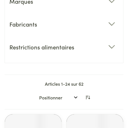
Marques
filter
Fabricants
filter
Restrictions alimentaires
filter
Articles
1
-
24
sur
62
Trier par: