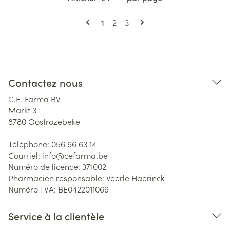
Pages
Vous lisez actuellement la page
Page
Page
1
2
3
Contactez nous
C.E. Farma BV
Markt 3
8780
Oostrozebeke
Téléphone:
056 66 63 14
Courriel:
info@
cefarma.be
Numéro de licence:
371002
Pharmacien responsable:
Veerle Haerinck
Numéro TVA:
BE0422011069
Service à la clientèle