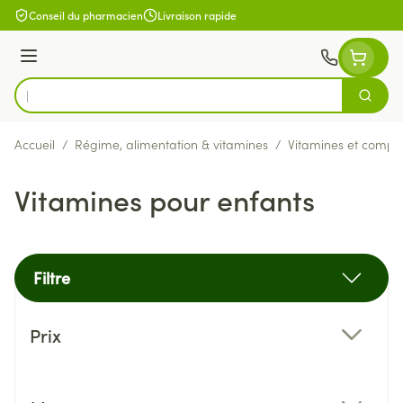
Aller au contenu
Conseil du pharmacien
Livraison rapide
Menu
Cherch
Rechercher
Accueil
/
Régime, alimentation & vitamines
/
Vitamines et compl
Vitamines pour enfants
Filtre
Passer à la liste des produits
Prix
filter