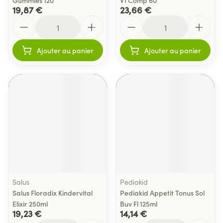
Gummies 120
V1 Comp 60
19,87 €
23,66 €
Quantité
Quantité
Ajouter au panier
Ajouter au panier
Salus
Pediakid
Salus Floradix Kindervital
Pediakid Appetit Tonus Sol
Elixir 250ml
Buv Fl 125ml
19,23 €
14,14 €