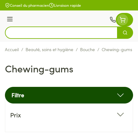
Aller au contenu
Conseil du pharmacien
Livraison rapide
Menu
Cherch
Rechercher
Accueil
/
Beauté, soins et hygiène
/
Bouche
/
Chewing-gums
Chewing-gums
Filtre
Passer à la liste des produits
Prix
filter