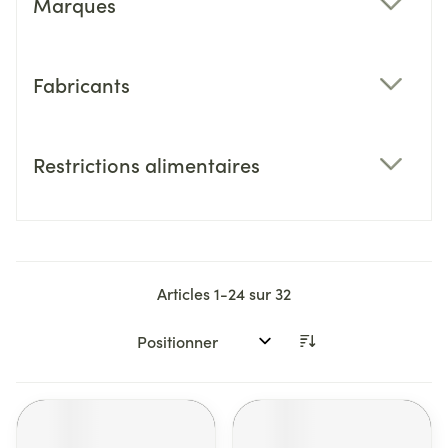
Marques
filter
Fabricants
filter
Restrictions alimentaires
filter
Articles
1
-
24
sur
32
Trier par: