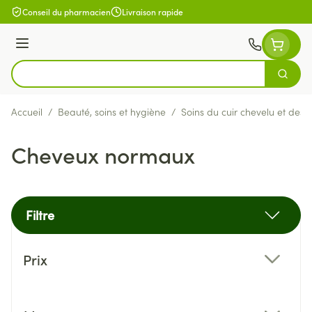
Aller au contenu
Conseil du pharmacien
Livraison rapide
Menu
Cherch
Rechercher
Accueil
/
Beauté, soins et hygiène
/
Soins du cuir chevelu et des
Cheveux normaux
Filtre
Passer à la liste des produits
Prix
filter