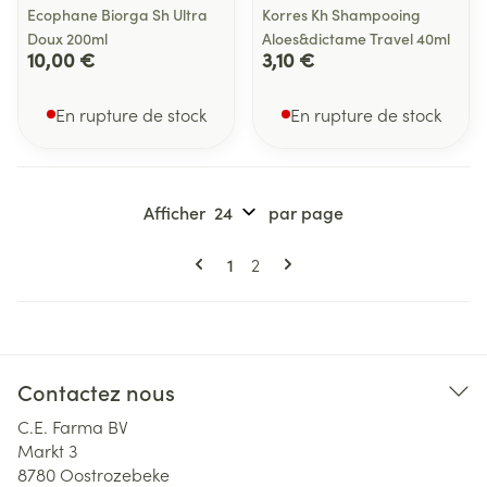
Ecophane Biorga Sh Ultra
Korres Kh Shampooing
Doux 200ml
Aloes&dictame Travel 40ml
10,00 €
3,10 €
En rupture de stock
En rupture de stock
Afficher
par page
Pages
Vous lisez actuellement la page
Page
1
2
Contactez nous
C.E. Farma BV
Markt 3
8780
Oostrozebeke