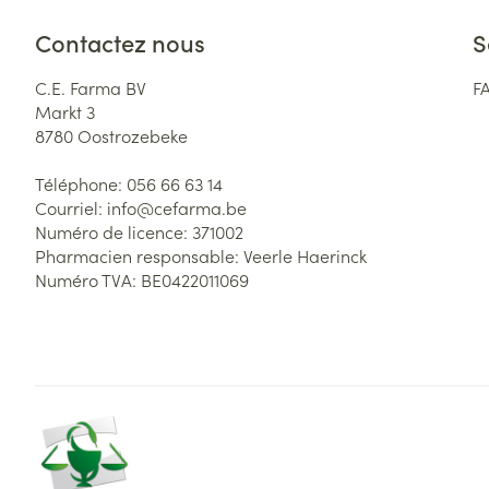
Contactez nous
S
C.E. Farma BV
F
Markt 3
8780
Oostrozebeke
Téléphone:
056 66 63 14
Courriel:
info@
cefarma.be
Numéro de licence:
371002
Pharmacien responsable:
Veerle Haerinck
Numéro TVA:
BE0422011069