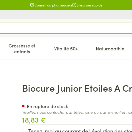
Conseil du pharmacien
Livraison rapide
Grossesse et
Vitalité 50+
Naturopathie
catégorie Beauté, soins et hygiène
e sous-menu pour la catégorie Régime, alimentation & vitamin
Afficher le sous-menu pour la catégorie Grossesse 
Afficher le sous-menu pour la c
Afficher l
enfants
quer 60
Biocure Junior Etoiles A 
En rupture de stock
Veuillez nous contacter par téléphone ou par e-mail et no
18,83 €
Tenez-moi au courant de l'évolution des stoc