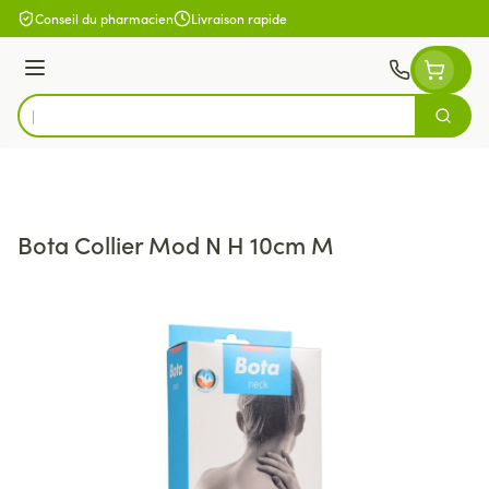
Aller au contenu
Conseil du pharmacien
Livraison rapide
Menu
Cherch
Rechercher
Bota Collier Mod N H 10cm M