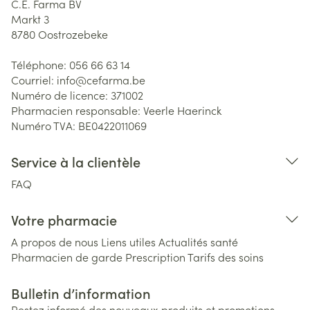
C.E. Farma BV
Markt 3
8780
Oostrozebeke
Téléphone:
056 66 63 14
Courriel:
info@
cefarma.be
Numéro de licence:
371002
Pharmacien responsable:
Veerle Haerinck
Numéro TVA:
BE0422011069
Service à la clientèle
FAQ
Votre pharmacie
A propos de nous
Liens utiles
Actualités santé
Pharmacien de garde
Prescription
Tarifs des soins
Bulletin d’information
Restez informé des nouveaux produits et promotions