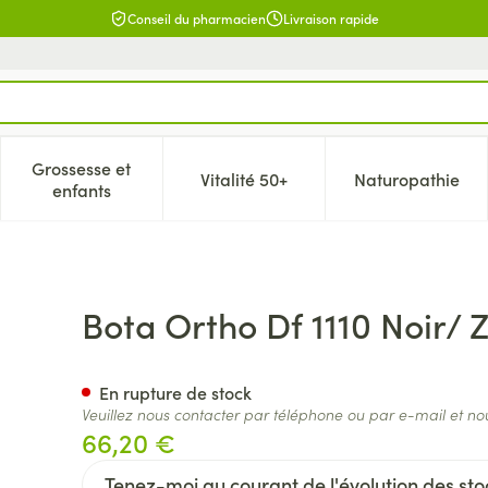
Conseil du pharmacien
Livraison rapide
Grossesse et
Vitalité 50+
Naturopathie
catégorie Beauté, soins et hygiène
e sous-menu pour la catégorie Régime, alimentation & vitamin
Afficher le sous-menu pour la catégorie Grossesse 
Afficher le sous-menu pour la c
Afficher l
enfants
rt N5
Bota Ortho Df 1110 Noir/ 
En rupture de stock
Veuillez nous contacter par téléphone ou par e-mail et no
66,20 €
Tenez-moi au courant de l'évolution des stoc