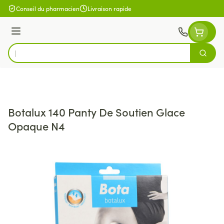
Aller au contenu
Conseil du pharmacien
Livraison rapide
Menu
Cherch
Rechercher
Botalux 140 Panty De Soutien Glace
Opaque N4