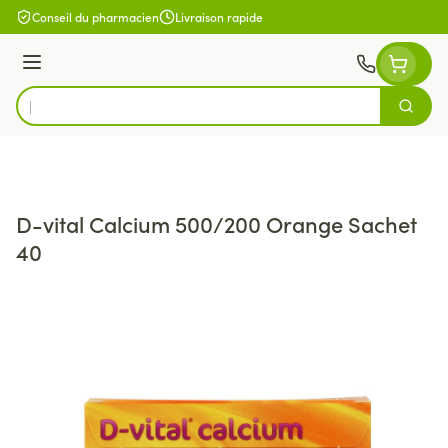
Aller au contenu
Conseil du pharmacien
Livraison rapide
Menu
Cherch
Rechercher
D-vital Calcium 500/200 Orange Sachet
40