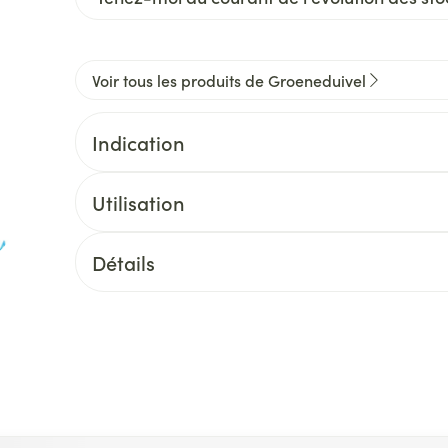
Voir tous les produits de Groeneduivel
Indication
Utilisation
Détails
ion en carrousel
l à l'aide de la touche de tabulation. Vous pouvez sauter le ca