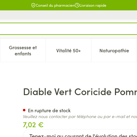
Conseil du pharmacien
Livraison rapide
Grossesse et
Vitalité 50+
Naturopathie
catégorie Beauté, soins et hygiène
e sous-menu pour la catégorie Régime, alimentation & vitamin
Afficher le sous-menu pour la catégorie Grossesse 
Afficher le sous-menu pour la c
Afficher l
enfants
de Tube 10ml Colin
Diable Vert Coricide Pom
En rupture de stock
Veuillez nous contacter par téléphone ou par e-mail et no
7,02 €
Tenez-moi au courant de l'évolution des stoc