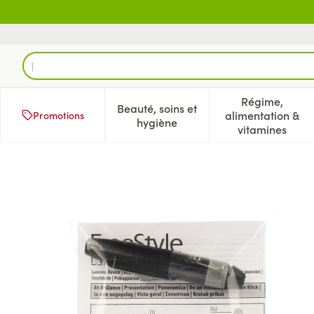
Aller au contenu
Rechercher
Régime,
Beauté, soins et
alimentation &
Promotions
Afficher le sous-menu pour la 
Afficher l
hygiène
vitamines
Freestyle Autopiqueur