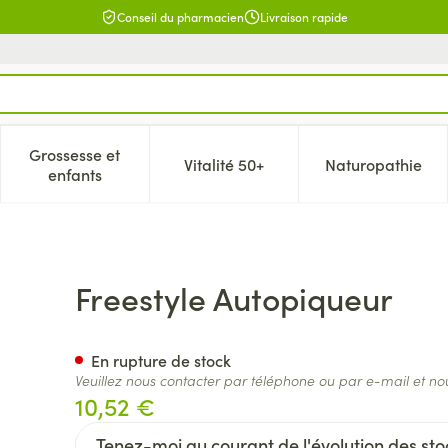
Conseil du pharmacien
Livraison rapide
Grossesse et
Vitalité 50+
Naturopathie
catégorie Beauté, soins et hygiène
e sous-menu pour la catégorie Régime, alimentation & vitamin
Afficher le sous-menu pour la catégorie Grossesse 
Afficher le sous-menu pour la c
Afficher l
enfants
Freestyle Autopiqueur
En rupture de stock
Veuillez nous contacter par téléphone ou par e-mail et no
10,52 €
Tenez-moi au courant de l'évolution des stoc