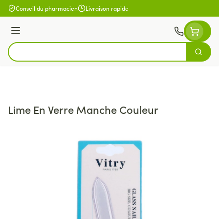
Aller au contenu
Conseil du pharmacien
Livraison rapide
Menu
Cherch
Rechercher
Lime En Verre Manche Couleur