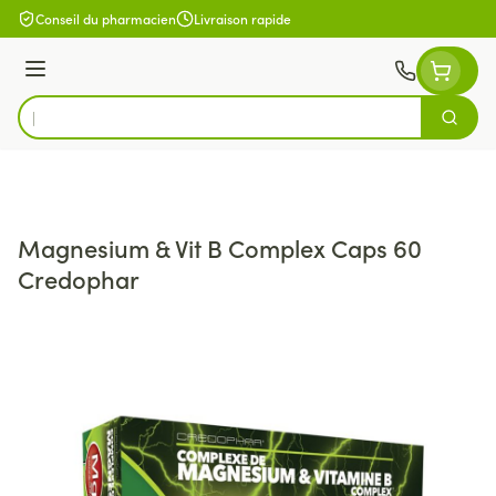
Aller au contenu
Conseil du pharmacien
Livraison rapide
Menu
Cherch
Rechercher
Magnesium & Vit B Complex Caps 60
Credophar