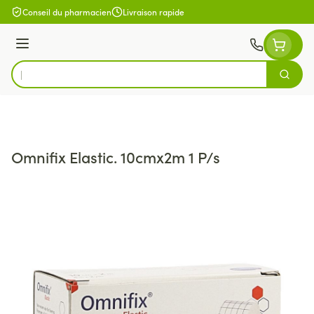
Aller au contenu
Conseil du pharmacien
Livraison rapide
Menu
Cherch
Rechercher
Omnifix Elastic. 10cmx2m 1 P/s