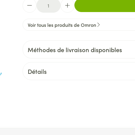
Quantité
Voir tous les produits de Omron
Méthodes de livraison disponibles
Détails
ion en carrousel
l à l'aide de la touche de tabulation. Vous pouvez sauter le ca