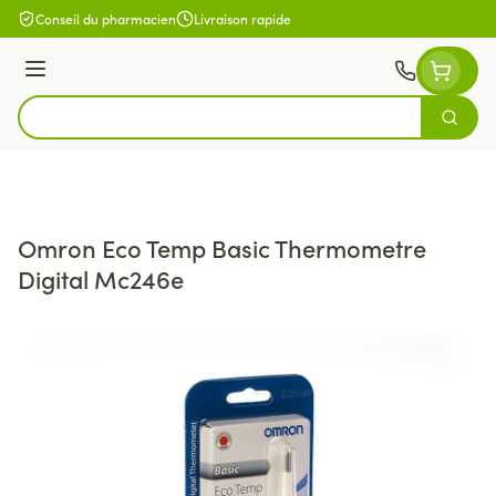
Aller au contenu
Conseil du pharmacien
Livraison rapide
Menu
Cherch
Rechercher
Omron Eco Temp Basic Thermometre
Digital Mc246e