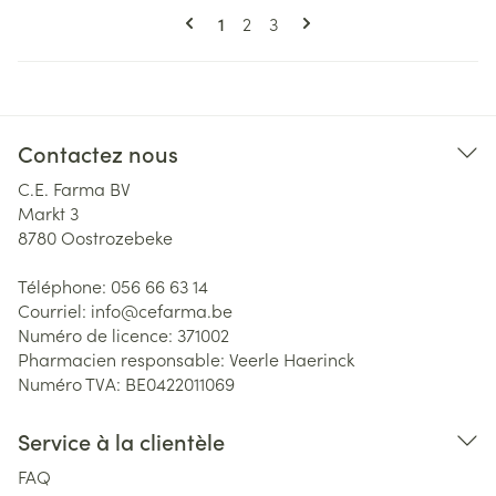
Pages
Vous lisez actuellement la page
Page
Page
1
2
3
Contactez nous
C.E. Farma BV
Markt 3
8780
Oostrozebeke
Téléphone:
056 66 63 14
Courriel:
info@
cefarma.be
Numéro de licence:
371002
Pharmacien responsable:
Veerle Haerinck
Numéro TVA:
BE0422011069
Service à la clientèle
FAQ