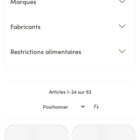
Marques
filter
Fabricants
filter
Restrictions alimentaires
filter
Articles
1
-
24
sur
63
Trier par: