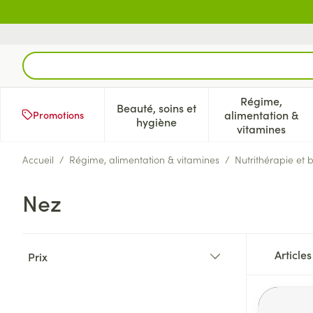
Aller au contenu
Rechercher
Régime,
Beauté, soins et
alimentation &
Promotions
Afficher le sous-menu pour la 
Afficher l
hygiène
vitamines
Accueil
/
Régime, alimentation & vitamines
/
Nutrithérapie et 
Nez
Passer à la liste des produits
Article
Prix
filter