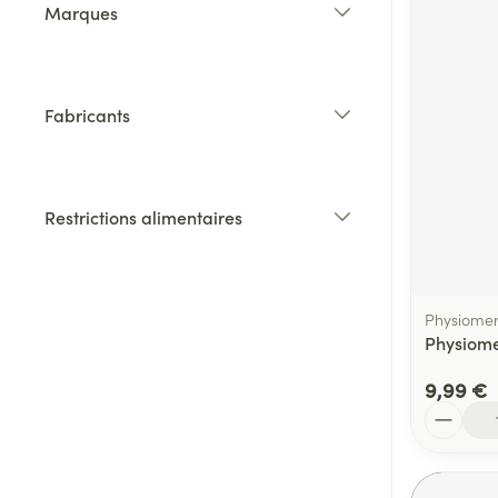
Marques
filter
Fabricants
filter
Restrictions alimentaires
filter
Physiome
Physiome
9,99 €
Quantité