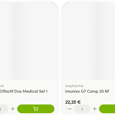
al
Ixxpharma
Olfactif Dos Medical Set 1
Imunixx G7 Comp 20 Nf
22,25 €
Quantité